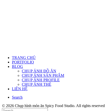
TRANG CHỦ
PORTFOLIO
BLOG
CHỤP ẢNH ĐỒ ĂN
CHỤP ẢNH SẢN PHẨM
CHỤP ẢNH PROFILE
CHỤP ẢNH THẺ
LIÊN HỆ
Search
© 2026 Chụp hình món ăn Spicy Food Studio. All rights reserved