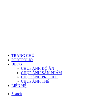
TRANG CHỦ
PORTFOLIO
BLOG
CHỤP ẢNH ĐỒ ĂN
CHỤP ẢNH SẢN PHẨM
CHỤP ẢNH PROFILE
CHỤP ẢNH THẺ
LIÊN HỆ
Search