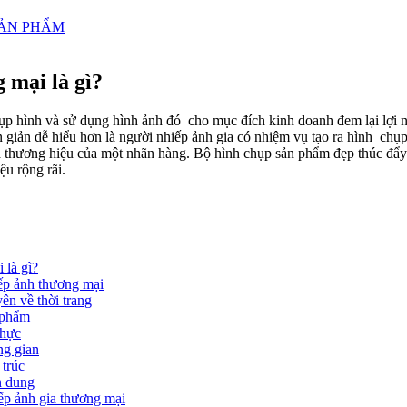
SẢN PHẨM
 mại là gì?
ụp hình và sử dụng hình ảnh đó cho mục đích kinh doanh đem lại lợi 
 giản dễ hiểu hơn là người nhiếp ảnh gia có nhiệm vụ tạo ra hình chụ
 thương hiệu của một nhãn hàng. Bộ hình chụp sản phẩm đẹp thúc đẩy
ệu rộng rãi.
 là gì?
iếp ảnh thương mại
ên về thời trang
 phẩm
thực
ng gian
 trúc
n dung
iếp ảnh gia thương mại