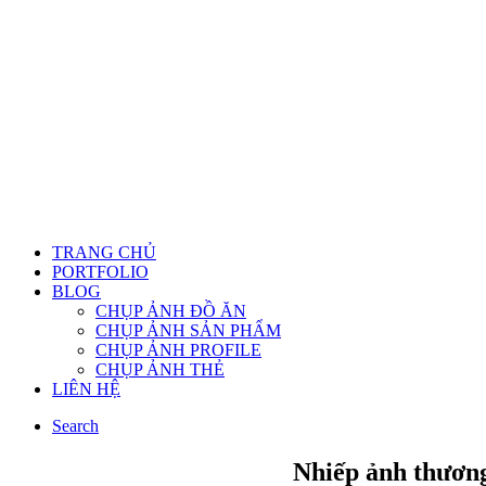
TRANG CHỦ
PORTFOLIO
BLOG
CHỤP ẢNH ĐỒ ĂN
CHỤP ẢNH SẢN PHẨM
CHỤP ẢNH PROFILE
CHỤP ẢNH THẺ
LIÊN HỆ
Search
Nhiếp ảnh thươn