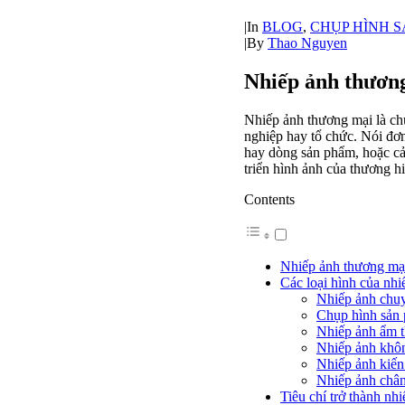
|
In
BLOG
,
CHỤP HÌNH 
|
By
Thao Nguyen
Nhiếp ảnh thương
Nhiếp ảnh thương mại là ch
nghiệp hay tổ chức. Nói đơn
hay dòng sản phẩm, hoặc cả
triển hình ảnh của thương hi
Contents
Nhiếp ảnh thương mại
Các loại hình của nh
Nhiếp ảnh chuy
Chụp hình sản
Nhiếp ảnh ẩm 
Nhiếp ảnh khô
Nhiếp ảnh kiến
Nhiếp ảnh châ
Tiêu chí trở thành nh