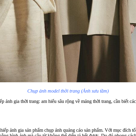
Chụp ảnh model thời trang (Ảnh sưu tầm)
p ảnh gia thời trang: am hiểu sâu rộng về mảng thời trang, cần biết c
hiếp ảnh gia sản phẩm chụp ảnh quảng cáo sản phẩm. Với mục đích tối 
bằng hình ảnh mà câu từ không thể diễn tả hết được. Do đó phong các