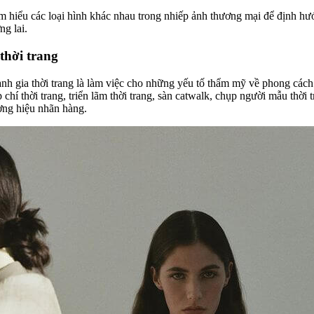
m hiểu các loại hình khác nhau trong nhiếp ảnh thương mại để định hư
ng lai.
thời trang
nh gia thời trang là làm việc cho những yếu tố thẩm mỹ về phong cách 
 chí thời trang, triển lãm thời trang, sàn catwalk, chụp người mẫu thời 
ơng hiệu nhãn hàng.