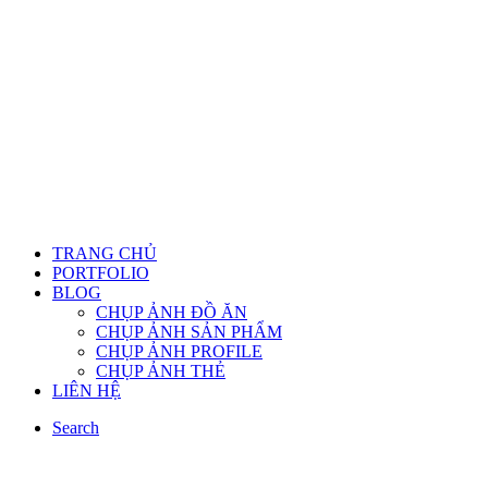
TRANG CHỦ
PORTFOLIO
BLOG
CHỤP ẢNH ĐỒ ĂN
CHỤP ẢNH SẢN PHẨM
CHỤP ẢNH PROFILE
CHỤP ẢNH THẺ
LIÊN HỆ
Search