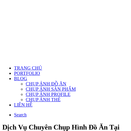
TRANG CHỦ
PORTFOLIO
BLOG
CHỤP ẢNH ĐỒ ĂN
CHỤP ẢNH SẢN PHẨM
CHỤP ẢNH PROFILE
CHỤP ẢNH THẺ
LIÊN HỆ
Search
Dịch Vụ Chuyên Chụp Hình Đồ Ăn Tại