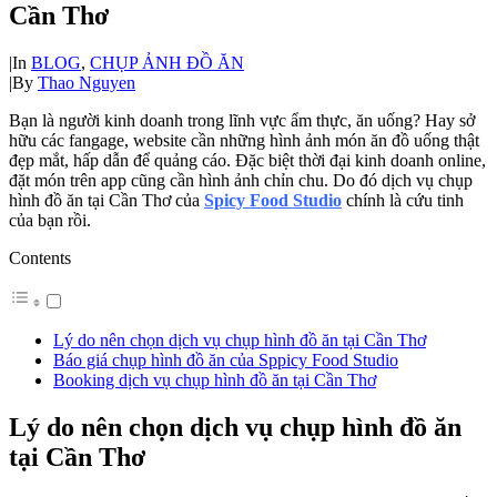
Cần Thơ
|
In
BLOG
,
CHỤP ẢNH ĐỒ ĂN
|
By
Thao Nguyen
Bạn là người kinh doanh trong lĩnh vực ẩm thực, ăn uống? Hay sở
hữu các fangage, website cần những hình ảnh món ăn đồ uống thật
đẹp mắt, hấp dẫn để quảng cáo. Đặc biệt thời đại kinh doanh online,
đặt món trên app cũng cần hình ảnh chỉn chu. Do đó dịch vụ chụp
hình đồ ăn tại Cần Thơ của
Spicy Food Studio
chính là cứu tinh
của bạn rồi.
Contents
Lý do nên chọn dịch vụ chụp hình đồ ăn tại Cần Thơ
Báo giá chụp hình đồ ăn của Sppicy Food Studio
Booking dịch vụ chụp hình đồ ăn tại Cần Thơ
Lý do nên chọn dịch vụ chụp hình đồ ăn
tại Cần Thơ