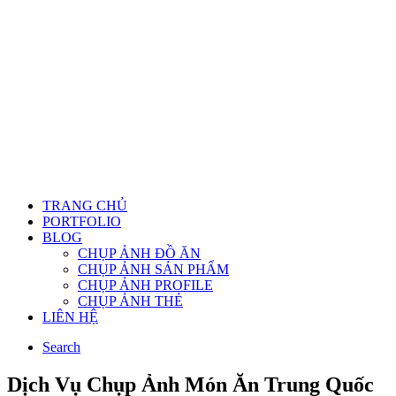
TRANG CHỦ
PORTFOLIO
BLOG
CHỤP ẢNH ĐỒ ĂN
CHỤP ẢNH SẢN PHẨM
CHỤP ẢNH PROFILE
CHỤP ẢNH THẺ
LIÊN HỆ
Search
Dịch Vụ Chụp Ảnh Món Ăn Trung Quốc