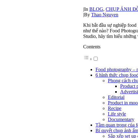
|
In
BLOG
,
CHỤP ẢNH Đ
|
By
Thao Nguyen
Khi bắt đầu sự nghiệp food 
như thế nào? Food Photogra
Studio, hãy tìm hiểu những 
Contents
Food photography – 
6 hình thức chụp foo
Phong cách ch
Product 
Advertis
Editorial
Product in moo
Recipe
Life style
Documentary
Tầm quan trọng của 
Bí quyết chụp ảnh ẩm
Sắp xếp set up