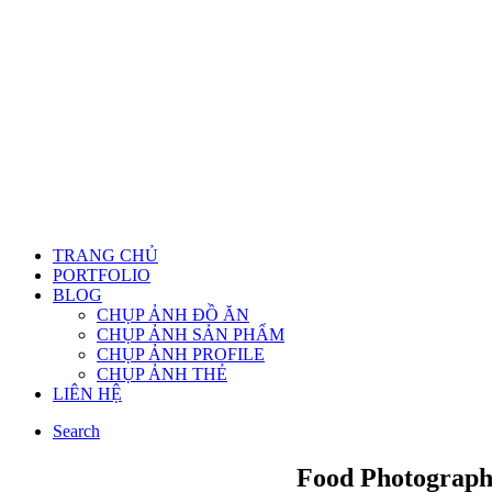
TRANG CHỦ
PORTFOLIO
BLOG
CHỤP ẢNH ĐỒ ĂN
CHỤP ẢNH SẢN PHẨM
CHỤP ẢNH PROFILE
CHỤP ẢNH THẺ
LIÊN HỆ
Search
Food Photography