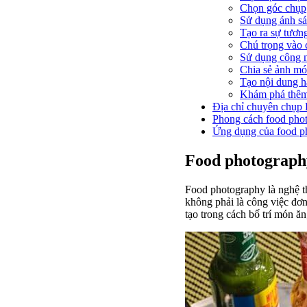
Chọn góc chụp
Sử dụng ánh sá
Tạo ra sự tươn
Chú trọng vào c
Sử dụng công 
Chia sẻ ảnh mó
Tạo nội dung h
Khám phá thêm
Địa chỉ chuyên chụp
Phong cách food pho
Ứng dụng của food p
Food photograph
Food photography là nghệ t
không phải là công việc đơn
tạo trong cách bố trí món ăn