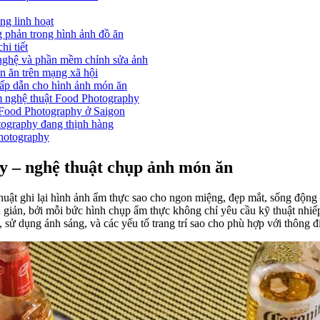
ng linh hoạt
g phản trong hình ảnh đồ ăn
hi tiết
nghệ và phần mềm chỉnh sửa ảnh
n ăn trên mạng xã hội
ấp dẫn cho hình ảnh món ăn
 nghệ thuật Food Photography
 Food Photography ở Saigon
tography đang thịnh hàng
hotography
y – nghệ thuật chụp ảnh món ăn
huật ghi lại hình ảnh ẩm thực sao cho ngon miệng, đẹp mắt, sống độn
 giản, bởi mỗi bức hình chụp ẩm thực không chỉ yêu cầu kỹ thuật nhiế
, sử dụng ánh sáng, và các yếu tố trang trí sao cho phù hợp với thông đ