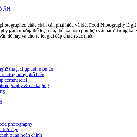
Ồ ĂN
photographer, chắc chắn cần phải hiểu và biết Food Photography là gì
phy gồm những thể loại nào, thể loại nào phù hợp với bạn? Trong bài 
vấn đề này và cho ra lời giải đáp chuẩn xác nhất.
nghệ thuật chụp ảnh món ăn
d photography phổ biến
ụp commercial
photography & packaging
ing
d
food photography
 thực đẹp
 cảnh quan hoàn chỉnh