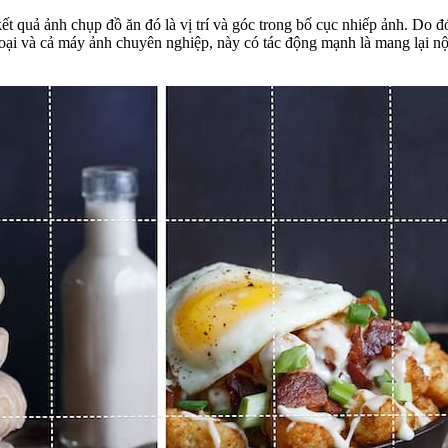
kết quả ảnh chụp đồ ăn đó là vị trí và góc trong bố cục nhiếp ảnh. Do đ
hoại và cả máy ảnh chuyên nghiệp, này có tác động mạnh là mang lại n