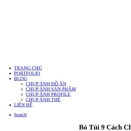
TRANG CHỦ
PORTFOLIO
BLOG
CHỤP ẢNH ĐỒ ĂN
CHỤP ẢNH SẢN PHẨM
CHỤP ẢNH PROFILE
CHỤP ẢNH THẺ
LIÊN HỆ
Search
Bỏ Túi 9 Cách C