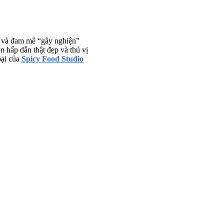
nd và đam mê “gây nghiện”
 hấp dẫn thật đẹp và thú vị
oại của
Spicy Food Studio