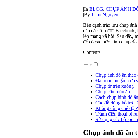
|
In
BLOG
,
CHỤP ẢNH Đ
|
By
Thao Nguyen
Bên cạnh trào lưu chụp ảnh 
của các “tín đồ” Facebook,
lên mạng xã hội. Sau đây, 
để có các bức hình chụp đồ 
Contents
Chụp ảnh đồ ăn theo 
Đặt món ăn gần cửa 
Chụp từ trên xuống
Chụp cận món ăn
Cách chụp hình đồ ăn
Các đồ dùng hỗ trợ h
Không dùng chế độ Z
Tránh điện thoại bị r
Sử dụng các bộ lọc h
Chụp ảnh đồ ăn t