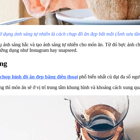
ử dụng ánh sáng tự nhiên là cách chụp đồ ăn đẹp bắt mắt (Ảnh sưu tầ
ụ ánh sáng hắc và tạo ánh sáng tự nhiên cho món ăn. Từ đó bực ảnh ch
 ứng dụng như Instagram hay snapseed.
ống
 chụp hình đồ ăn đẹp bằng điện thoại
phổ biến nhất củ đại đa số ngư
g thì món ăn sẽ ở vị trí trung tâm khung hình và khoảng cách xung qu