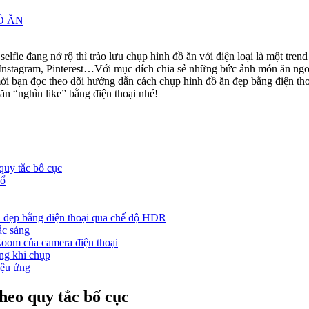
Ồ ĂN
selfie đang nở rộ thì trào lưu chụp hình đồ ăn với điện loại là một tre
 Instagram, Pinterest…Với mục đích chia sẻ những bức ảnh món ăn ngon
mời bạn đọc theo dõi hướng dẫn cách chụp hình đồ ăn đẹp bằng điện th
ăn “nghìn like” bằng điện thoại nhé!
quy tắc bố cục
sổ
 đẹp bằng điện thoại qua chế độ HDR
ắc sáng
oom của camera điện thoại
ung khi chụp
iệu ứng
heo quy tắc bố cục