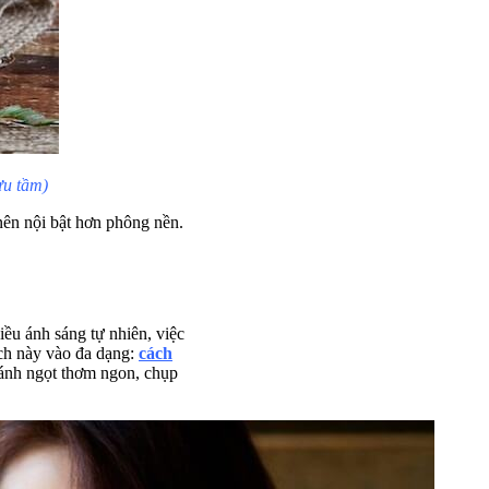
ưu tầm)
ên nội bật hơn phông nền.
ều ánh sáng tự nhiên, việc
ách này vào đa dạng:
cách
bánh ngọt thơm ngon, chụp