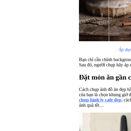
Áp dụn
Bạn chỉ cần chỉnh backgrou
Sau đó, người chụp hãy áp d
Đặt món ăn gần c
Cách chụp ảnh đồ ăn đẹp bằn
của bạn là chọn khung giờ 
chụp hình ly cafe đẹp
, cá
ảnh quà tết…