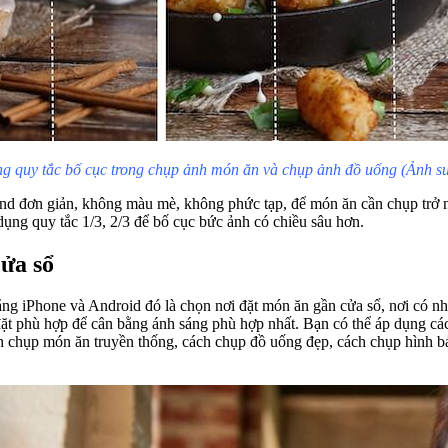
g quy tắc bố cục trong chụp ảnh món ăn và chụp ảnh đồ uống (Ảnh s
nd đơn giản, không màu mè, không phức tạp, để món ăn cần chụp trở n
ụng quy tắc 1/3, 2/3 để bố cục bức ảnh có chiều sâu hơn.
ửa sổ
g iPhone và Android đó là chọn nơi đặt món ăn gần cửa sổ, nơi có nhi
đặt phù hợp để cân bằng ánh sáng phù hợp nhất. Bạn có thể áp dụng c
ch chụp món ăn truyền thống, cách chụp đồ uống đẹp, cách chụp hình 