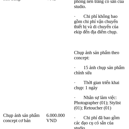
phông nền trắng có sẵn của
studio.
· Chi phí không bao
gồm chi phí vận chuyển
thiết bị và di chuyển của
ekip đến địa điểm chụp.
Chụp ảnh sản phẩm theo
concept:
· 15 ảnh chụp sản phẩm
chỉnh sửa
· Thời gian triển khai
chụp: 1 ngày
· Nhân sự làm việc:
Photographer (01); Stylist
(01); Retoucher (01)
Chụp ảnh sản phẩm
6.000.000
· Chi phí đã bao gồm
concept cơ bản
VND
các đạo cụ có sẵn của
studio.