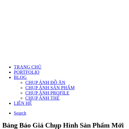
TRANG CHỦ
PORTFOLIO
BLOG
CHỤP ẢNH ĐỒ ĂN
CHỤP ẢNH SẢN PHẨM
CHỤP ẢNH PROFILE
CHỤP ẢNH THẺ
LIÊN HỆ
Search
Bảng Báo Giá Chụp Hình Sản Phẩm Mới