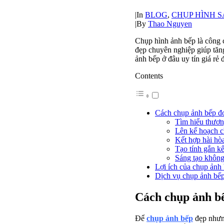
|
In
BLOG
,
CHỤP HÌNH 
|
By
Thao Nguyen
Chụp hình ảnh bếp là công 
đẹp chuyên nghiệp giúp tăng
ảnh bếp ở đâu uy tín giá rẻ
Contents
Cách chụp ảnh bếp đ
Tìm hiểu thươn
Lên kế hoạch c
Kết hợp hài hò
Tạo tính gắn kế
Sáng tạo không
Lợi ích của chụp ảnh
Dịch vụ chụp ảnh bếp
Cách chụp ảnh b
Để
chụp ảnh bếp
đẹp nhưng