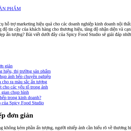
SẢN PHẨM
cụ hỗ trợ marketing hiệu quả cho các doanh nghiệp kinh doanh nội thấ
 độ tin cậy của khách hàng cho thương hiệu, tăng độ nhận diện và cạn
 đẹp ấn tượng? Bài viết dưới đây của Spicy Food Studio sẽ giải đáp nhữ
ơn giản
g hiệu, thị trường sản phẩm
hụp ảnh bếp chuyên nghiệp
a cho ra màu sắc ấn tượng
t cho các yếu tố trong ảnh
 gian chụp hình
 bếp trong kinh doanh?
 của Spicy Food Studio
ếp đơn giản
 không kém phần ấn tượng, người nhiếp ảnh cần hiểu rõ về thương h