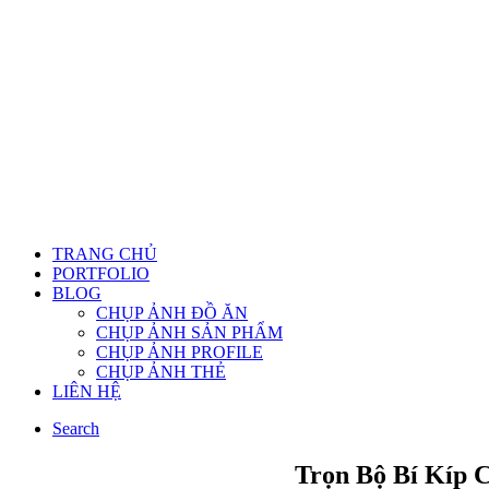
TRANG CHỦ
PORTFOLIO
BLOG
CHỤP ẢNH ĐỒ ĂN
CHỤP ẢNH SẢN PHẨM
CHỤP ẢNH PROFILE
CHỤP ẢNH THẺ
LIÊN HỆ
Search
Trọn Bộ Bí Kíp 